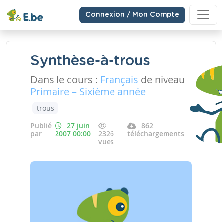
Connexion / Mon Compte
Synthèse-à-trous
Dans le cours :
Français
de niveau
Primaire – Sixième année
trous
Publié
27 juin
862
par
2007 00:00
2326
téléchargements
vues