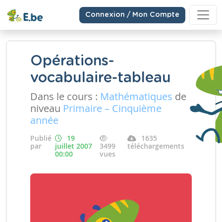
Connexion / Mon Compte
Opérations-
vocabulaire-tableau
Dans le cours :
Mathématiques
de
niveau
Primaire – Cinquième
année
Publié
19
1635
par
juillet 2007
3499
téléchargements
00:00
vues