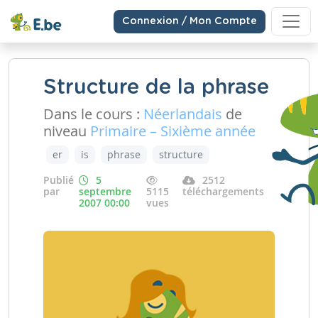
Connexion / Mon Compte
Structure de la phrase
Dans le cours :
Néerlandais
de
niveau
Primaire – Sixième année
er
is
phrase
structure
Publié
5
2512
par
septembre
5115
téléchargements
2007 00:00
vues