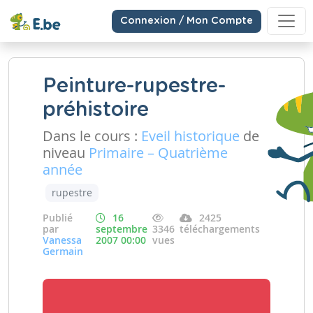
Connexion / Mon Compte
Peinture-rupestre-
préhistoire
Dans le cours :
Eveil historique
de
niveau
Primaire – Quatrième
année
rupestre
Publié
16
2425
par
septembre
3346
téléchargements
Vanessa
2007 00:00
vues
Germain