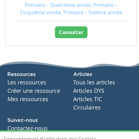
Primaire – Quatrième année, Primaire –
Cinquième année, Primaire – Sixième année
Consulter
Ressources
Articles
Les ressources
Tous les articles
Créer une ressource
Articles DYS
Mes ressources
Articles TIC
Circulaires
Suivez-nous
Contactez-nous
Soutien scolaire