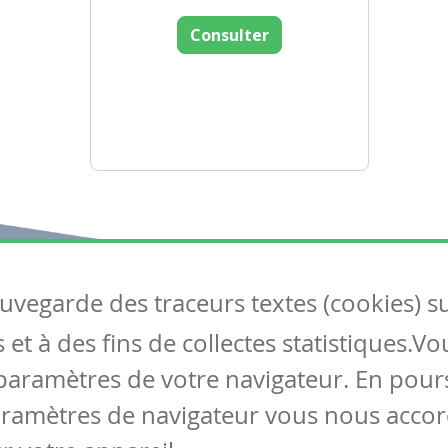
Consulter
auvegarde des traceurs textes (cookies) s
Articles
S
et à des fins de collectes statistiques.V
Tous les articles
Co
Articles DYS
paramètres de votre navigateur. En pours
Articles TIC
aramètres de navigateur vous nous accor
Circulaires