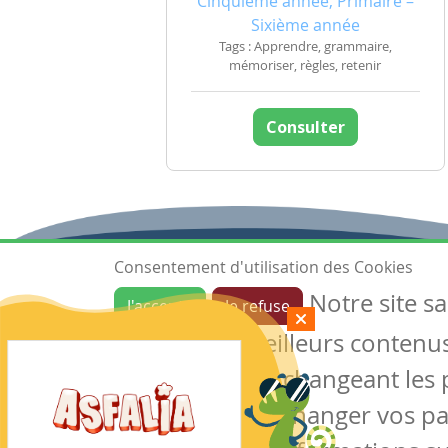
Cinquième année, Primaire –
Sixième année
Tags : Apprendre, grammaire,
mémoriser, règles, retenir
Consulter
Consentement d'utilisation des Cookies
Notre site s
J'accepte
Je refuse
Ressources
garantir de meilleurs contenus 
Les ressources
Créer une ressource
des cookies en changeant les 
Mes ressources
notre site sans changer vos p