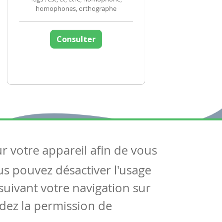
homophones, orthographe
Consulter
ur votre appareil afin de vous
uivez-nous
ous pouvez désactiver l'usage
ntactez-nous
Soutien scolaire
uivant votre navigation sur
Notre page Facebook
dez la permission de
S'inscrire à notre newsletter