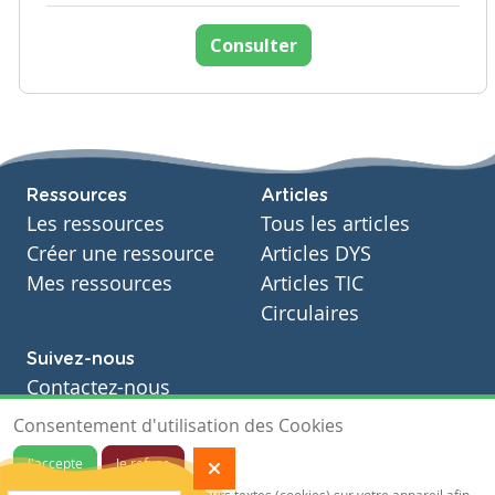
Consulter
Ressources
Articles
Les ressources
Tous les articles
Créer une ressource
Articles DYS
Mes ressources
Articles TIC
Circulaires
Suivez-nous
Contactez-nous
Soutien scolaire
Consentement d'utilisation des Cookies
Notre page Facebook
J'accepte
Je refuse
S'inscrire à notre newsletter