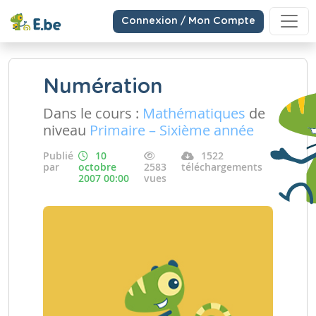
Connexion / Mon Compte
Numération
Dans le cours :
Mathématiques
de
niveau
Primaire – Sixième année
Publié
10
1522
par
octobre
2583
téléchargements
2007 00:00
vues