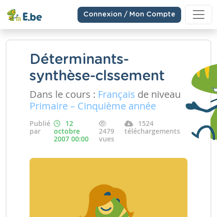
Connexion / Mon Compte
Déterminants-
synthèse-clssement
Dans le cours :
Français
de niveau
Primaire – Cinquième année
Publié
12
1524
par
octobre
2479
téléchargements
2007 00:00
vues