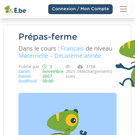
Connexion / Mon Compte
Prépas-ferme
Dans le cours :
Français
de niveau
Maternelle – Deuxième année
Publié par
3
3768
Sarah
novembre
2621
téléchargements
David-
2007
vues
Godfroid
00:00