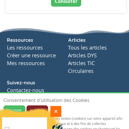
Consulter
Ressources
Articles
Les ressources
Tous les articles
Créer une ressource
Articles DYS
Mes ressources
Articles TIC
Circulaires
Suivez-nous
Contactez-nous
Soutien scolaire
Consentement d'utilisation des Cookies
Notre page Facebook
J'accepte
Je refuse
S'inscrire à notre newsletter
Notre site sauvegarde des traceurs textes (cookies) sur votre appareil afin
de vous garantir de meilleurs contenus et à des fins de collectes
statistiques.Vous pouvez désactiver l'usage des cookies en changeant les