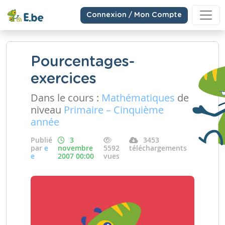
Connexion / Mon Compte
Pourcentages-
exercices
Dans le cours :
Mathématiques
de
niveau
Primaire – Cinquième
année
Publié
3
3453
par
e
novembre
5592
téléchargements
e
2007 00:00
vues