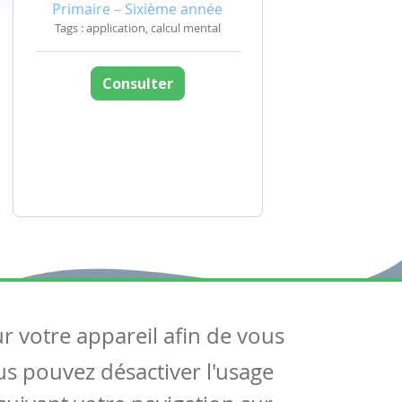
Primaire – Sixième année
Tags : application, calcul mental
Consulter
ur votre appareil afin de vous
uivez-nous
ous pouvez désactiver l'usage
ntactez-nous
Soutien scolaire