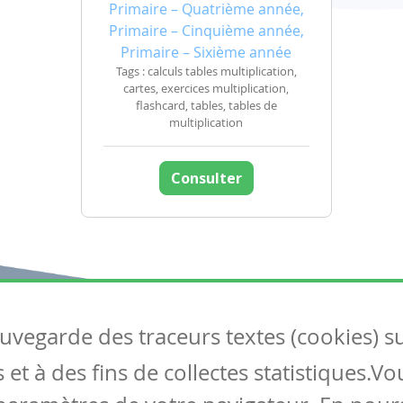
Primaire – Quatrième année,
Primaire – Cinquième année,
Primaire – Sixième année
Tags : calculs tables multiplication,
cartes, exercices multiplication,
flashcard, tables, tables de
multiplication
Consulter
auvegarde des traceurs textes (cookies) s
Articles
S
et à des fins de collectes statistiques.V
Tous les articles
Co
Articles DYS