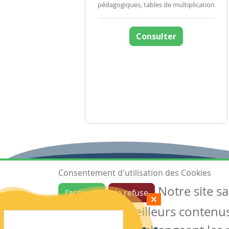
pédagogiques, tables de multiplication
Consulter
Consentement d'utilisation des Cookies
Notre site s
J'accepte
Je refuse
Ressources
garantir de meilleurs contenus 
Les ressources
Créer une ressource