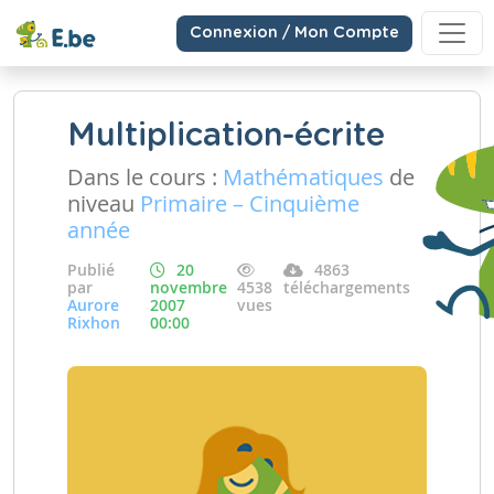
Connexion / Mon Compte
Multiplication-écrite
Dans le cours :
Mathématiques
de
niveau
Primaire – Cinquième
année
Publié
20
4863
par
novembre
4538
téléchargements
Aurore
2007
vues
Rixhon
00:00