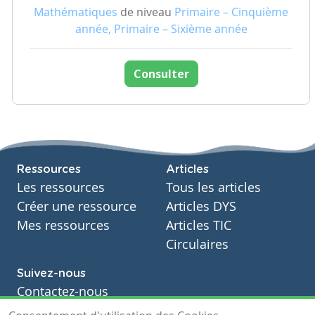
Mathématiques
de niveau
Primaire – Cinquième
année, Primaire – Sixième année
Consulter
Ressources
Articles
Les ressources
Tous les articles
Créer une ressource
Articles DYS
Mes ressources
Articles TIC
Circulaires
Suivez-nous
Contactez-nous
Soutien scolaire