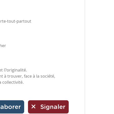
orte-tout-partout
cher
t l?originalité.
t à trouver, face à la société,
collectivité.
laborer
Signaler