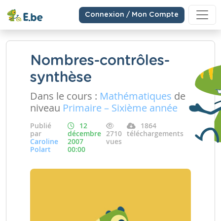
Connexion / Mon Compte
Nombres-contrôles-
synthèse
Dans le cours :
Mathématiques
de
niveau
Primaire – Sixième année
Publié
12
1864
par
décembre
2710
téléchargements
Caroline
2007
vues
Polart
00:00