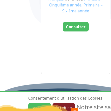
Cinquième année, Primaire –
Sixième année
Consulter
Consentement d'utilisation des Cookies
Notre site s
J'accepte
Je refuse
Ressources