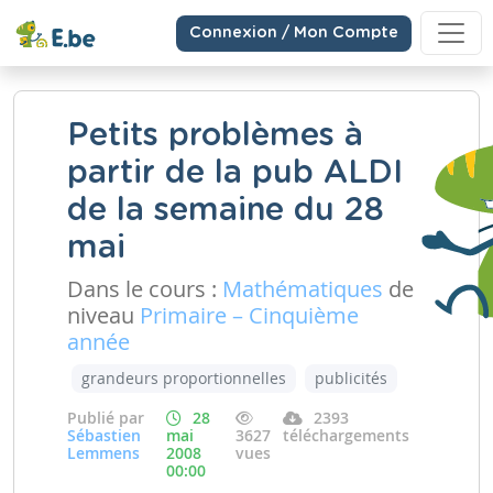
Connexion / Mon Compte
Petits problèmes à
partir de la pub ALDI
de la semaine du 28
mai
Dans le cours :
Mathématiques
de
niveau
Primaire – Cinquième
année
grandeurs proportionnelles
publicités
Publié par
28
2393
Sébastien
mai
3627
téléchargements
Lemmens
2008
vues
00:00