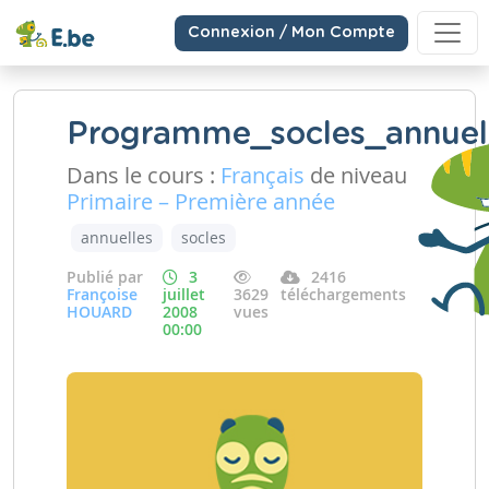
Connexion / Mon Compte
Programme_socles_annuel
Dans le cours :
Français
de niveau
Primaire – Première année
annuelles
socles
Publié par
3
2416
Françoise
juillet
3629
téléchargements
HOUARD
2008
vues
00:00