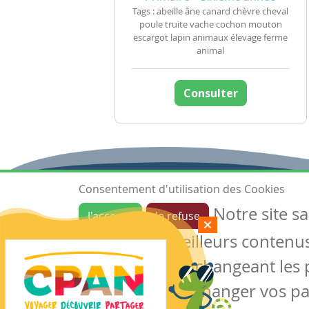
Tags : abeille âne canard chèvre cheval
poule truite vache cochon mouton
escargot lapin animaux élevage ferme
animal
Consulter
Consentement d'utilisation des Cookies
Notre site s
J'accepte
Je refuse
Ressources
garantir de meilleurs contenus 
Les ressources
Créer une ressource
des cookies en changeant les 
Mes ressources
notre site sans changer vos p