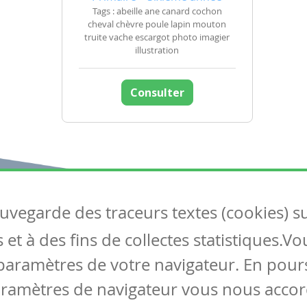
Tags : abeille ane canard cochon
cheval chèvre poule lapin mouton
truite vache escargot photo imagier
illustration
Consulter
auvegarde des traceurs textes (cookies) s
Articles
S
et à des fins de collectes statistiques.V
Tous les articles
Co
Articles DYS
paramètres de votre navigateur. En pours
Articles TIC
aramètres de navigateur vous nous accor
Circulaires