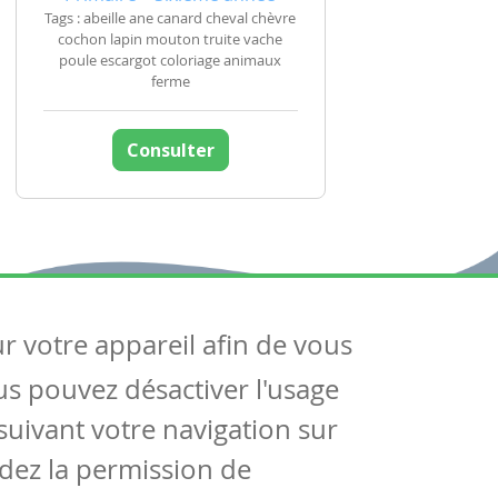
Tags : abeille ane canard cheval chèvre
cochon lapin mouton truite vache
poule escargot coloriage animaux
ferme
Consulter
ur votre appareil afin de vous
uivez-nous
ous pouvez désactiver l'usage
ntactez-nous
Soutien scolaire
uivant votre navigation sur
Notre page Facebook
dez la permission de
S'inscrire à notre newsletter