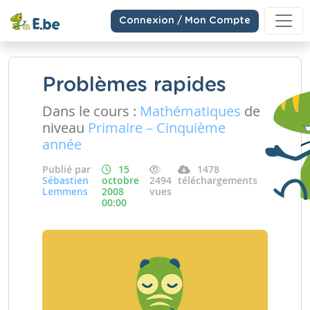
Connexion / Mon Compte
Problèmes rapides
Dans le cours :
Mathématiques
de
niveau
Primaire – Cinquième
année
Publié par
15
1478
Sébastien
octobre
2494
téléchargements
Lemmens
2008
vues
00:00