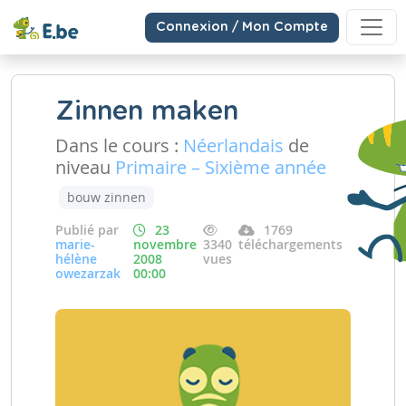
Connexion / Mon Compte
Zinnen maken
Dans le cours :
Néerlandais
de
niveau
Primaire – Sixième année
bouw zinnen
Publié par
23
1769
marie-
novembre
3340
téléchargements
hélène
2008
vues
owezarzak
00:00