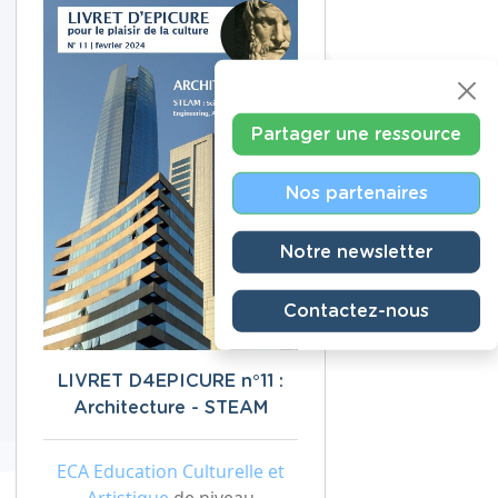
Partager une ressource
Nos partenaires
Notre newsletter
Contactez-nous
LIVRET D4EPICURE n°11 :
Architecture - STEAM
ECA Education Culturelle et
Artistique
de niveau