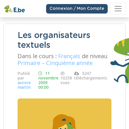
Connexion / Mon Compte
Les organisateurs
textuels
Dans le cours :
Français
de niveau
Primaire – Cinquième année
Publié
11
5247
par
novembre
10258
téléchargements
aurore
2009
vues
martin
00:00