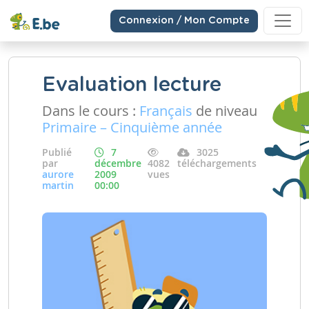
Connexion / Mon Compte
Evaluation lecture
Dans le cours :
Français
de niveau
Primaire – Cinquième année
Publié
7
3025
par
décembre
4082
téléchargements
aurore
2009
vues
martin
00:00