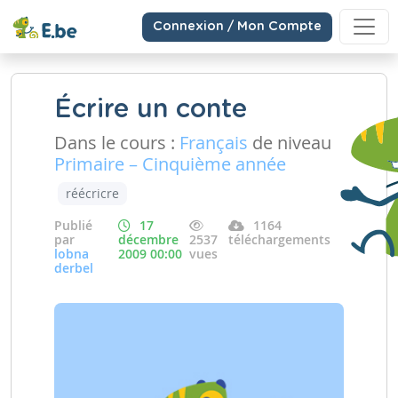
Connexion / Mon Compte
Écrire un conte
Dans le cours :
Français
de niveau
Primaire – Cinquième année
réécricre
Publié
17
1164
par
décembre
2537
téléchargements
lobna
2009 00:00
vues
derbel