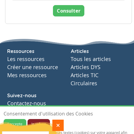
Consulter
Ressources
Articles
Les ressources
Tous les articles
Créer une ressource
Articles DYS
Mes ressources
Articles TIC
Circulaires
Suivez-nous
Contactez-nous
Soutien scolaire
Consentement d'utilisation des Cookies
Notre page Facebook
J'accepte
Je refuse
S'inscrire à notre newsletter
Notre site sauvegarde des traceurs textes (cookies) sur votre appareil afin