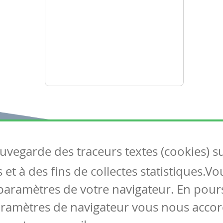
auvegarde des traceurs textes (cookies) s
Articles
S
et à des fins de collectes statistiques.V
Tous les articles
Co
Articles DYS
paramètres de votre navigateur. En pours
Articles TIC
aramètres de navigateur vous nous accor
Circulaires