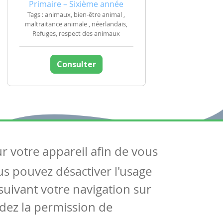
Primaire – Sixième année
Tags : animaux, bien-être animal ,
maltraitance animale , néerlandais,
Refuges, respect des animaux
Consulter
ur votre appareil afin de vous
uivez-nous
ous pouvez désactiver l'usage
ntactez-nous
Soutien scolaire
uivant votre navigation sur
Notre page Facebook
dez la permission de
S'inscrire à notre newsletter