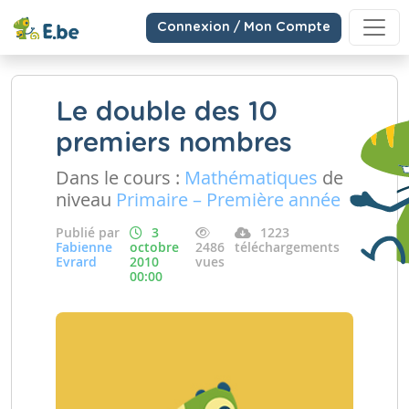
Connexion / Mon Compte
Le double des 10
premiers nombres
Dans le cours :
Mathématiques
de
niveau
Primaire – Première année
Publié par
3
1223
Fabienne
octobre
2486
téléchargements
Evrard
2010
vues
00:00