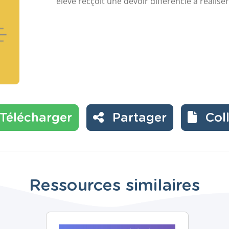
élève recçoit une devoir différencié à réaliser
Télécharger
Partager
Col
Ressources similaires