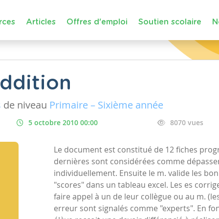
rces
Articles
Offres d'emploi
Soutien scolaire
N
addition
s
de niveau
Primaire – Sixième année
5 octobre 2010 00:00
8070 vues
Le document est constitué de 12 fiches prog
dernières sont considérées comme dépassemen
individuellement. Ensuite le m. valide les bo
"scores" dans un tableau excel. Les es corrig
faire appel à un de leur collègue ou au m. (l
erreur sont signalés comme "experts". En fo