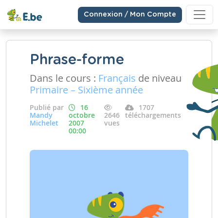
Connexion / Mon Compte
Phrase-forme
Dans le cours :
Français
de niveau
Primaire – Sixième année
Publié par
16
1707
Mandy
octobre
2646
téléchargements
Michelet
2007
vues
00:00