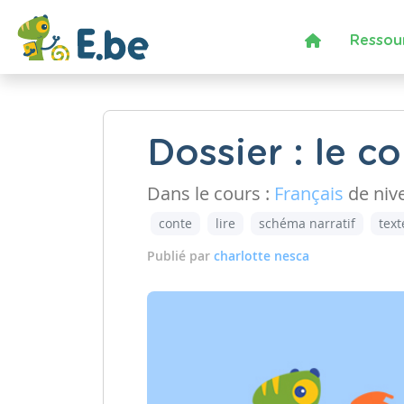
Ressou
Dossier : le c
Dans le cours :
Français
de niv
conte
lire
schéma narratif
text
Publié par
charlotte nesca