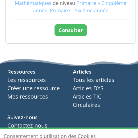
Mathématiques
de niveau
Primaire – Cinquième
année, Primaire – Sixième année
Consulter
Ressources
Articles
Les ressources
Tous les articles
Créer une ressource
Articles DYS
Mes ressources
Articles TIC
Circulaires
Suivez-nous
Contactez-nous
Soutien scolaire
Consentement d'utilisation des Cookies