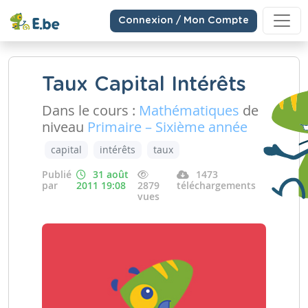
Connexion / Mon Compte
Taux Capital Intérêts
Dans le cours :
Mathématiques
de
niveau
Primaire – Sixième année
capital
intérêts
taux
Publié
31 août
1473
par
2011 19:08
2879
téléchargements
vues