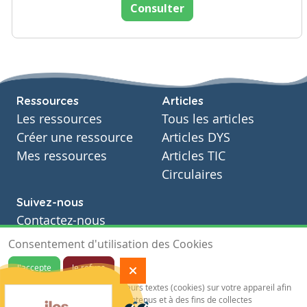
Consulter
Ressources
Articles
Les ressources
Tous les articles
Créer une ressource
Articles DYS
Mes ressources
Articles TIC
Circulaires
Suivez-nous
Contactez-nous
Soutien scolaire
Consentement d'utilisation des Cookies
Notre page Facebook
J'accepte
Je refuse
S'inscrire à notre newsletter
Notre site sauvegarde des traceurs textes (cookies) sur votre appareil afin
de vous garantir de meilleurs contenus et à des fins de collectes