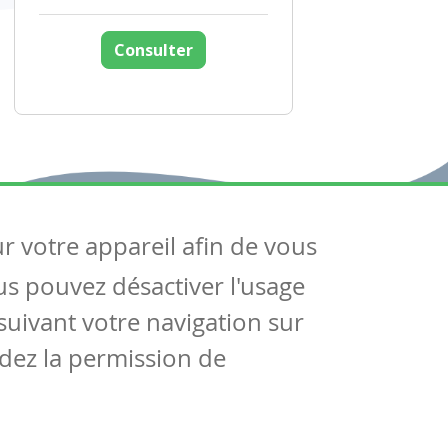
Consulter
ur votre appareil afin de vous
uivez-nous
ous pouvez désactiver l'usage
ntactez-nous
Soutien scolaire
uivant votre navigation sur
Notre page Facebook
dez la permission de
S'inscrire à notre newsletter