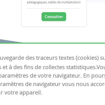
pédagogiques, tables de multiplication
Consulter
auvegarde des traceurs textes (cookies) s
Articles
S
et à des fins de collectes statistiques.V
Tous les articles
Co
Articles DYS
paramètres de votre navigateur. En pours
Articles TIC
aramètres de navigateur vous nous accor
Circulaires
r votre appareil.
Mentions légales
Vie privée
Cookies