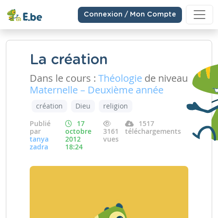
Connexion / Mon Compte
La création
Dans le cours :
Théologie
de niveau
Maternelle – Deuxième année
création
Dieu
religion
Publié
17
1517
par
octobre
3161
téléchargements
tanya
2012
vues
zadra
18:24