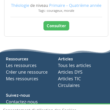
Théologie
de niveau
Primaire – Quatrième année
Tags : courageux, morale
Consulter
Ressources
Articles
Les ressources
Tous les articles
Créer une ressource
Articles DYS
Mes ressources
Articles TIC
Circulaires
Suivez-nous
Contactez-nous
Soutien scolaire