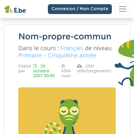
Connexion / Mon Compte
Nom-propre-commun
Dans le cours :
Français
de niveau
Primaire – Cinquième année
Publié
29
2501
par
octobre
4304
téléchargements
2007 00:00
vues