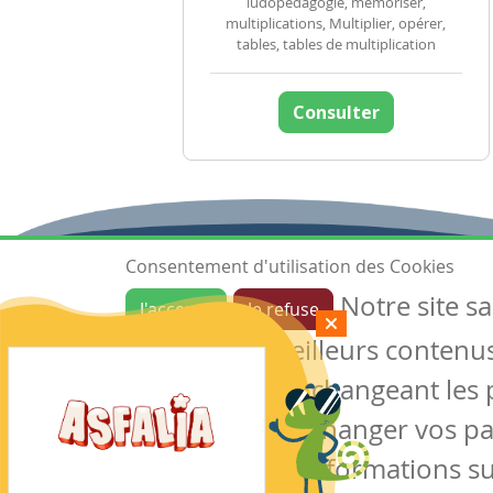
ludopédagogie, mémoriser,
multiplications, Multiplier, opérer,
tables, tables de multiplication
Consulter
Consentement d'utilisation des Cookies
Notre site s
J'accepte
Je refuse
Ressources
garantir de meilleurs contenus 
Les ressources
Créer une ressource
des cookies en changeant les 
Mes ressources
notre site sans changer vos p
conserver des informations su