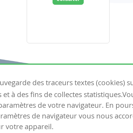
auvegarde des traceurs textes (cookies) s
Articles
S
et à des fins de collectes statistiques.V
Tous les articles
Co
Articles DYS
paramètres de votre navigateur. En pours
Articles TIC
aramètres de navigateur vous nous accor
Circulaires
r votre appareil.