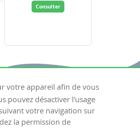
Consulter
ur votre appareil afin de vous
uivez-nous
ous pouvez désactiver l'usage
ntactez-nous
Soutien scolaire
uivant votre navigation sur
Notre page Facebook
dez la permission de
S'inscrire à notre newsletter