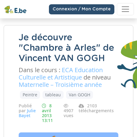
Connexion / Mon Compte
Je découvre
"Chambre à Arles" de
Vincent VAN GOGH
Dans le cours :
ECA Education
Culturelle et Artistique
de niveau
Maternelle – Troisième année
Peintre
tableau
Van GOGH
Publié
8
2103
par
Julie
avril
4907
téléchargements
Bayet
2013
vues
13:11