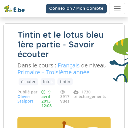
Connexion / Mon Compte
Tintin et le lotus bleu
1ère partie - Savoir
écouter
Dans le cours :
Français
de niveau
Primaire – Troisième année
écouter
lotus
tintin
Publié par
9
1730
Olivier
avril
3917
téléchargements
Stalport
2013
vues
12:08