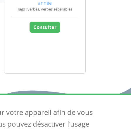
année
Tags : verbes, verbes séparables
Consulter
ur votre appareil afin de vous
uivez-nous
ous pouvez désactiver l'usage
ntactez-nous