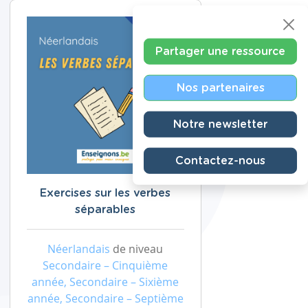
Partager une ressource
Nos partenaires
Notre newsletter
Contactez-nous
Exercises sur les verbes
séparables
Néerlandais
de niveau
Secondaire – Cinquième
année, Secondaire – Sixième
année, Secondaire – Septième