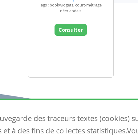
Tags : bookwidgets, court-métrage,
néerlandais
Consulter
auvegarde des traceurs textes (cookies) s
Articles
S
et à des fins de collectes statistiques.V
Tous les articles
Co