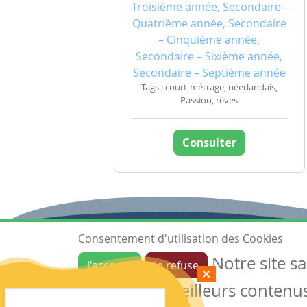
Troisième année, Secondaire -
Quatrième année, Secondaire
– Cinquième année,
Secondaire – Sixième année,
Secondaire – Septième année
Tags : court-métrage, néerlandais,
Passion, rêves
Consulter
Consentement d'utilisation des Cookies
Notre site s
J'accepte
Je refuse
Ressources
garantir de meilleurs contenus 
Les ressources