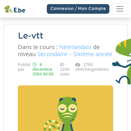
Connexion / Mon Compte
Le-vtt
Dans le cours :
Néerlandais
de
niveau
Secondaire – Sixième année
Publié
9
2793
par
décembre
2244
téléchargements
2004 00:00
vues