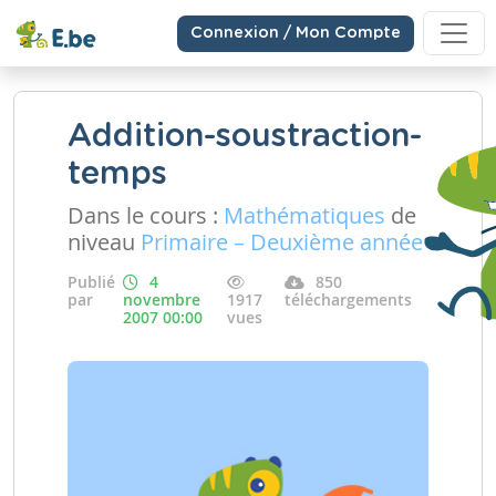
Connexion / Mon Compte
Addition-soustraction-
temps
Dans le cours :
Mathématiques
de
niveau
Primaire – Deuxième année
Publié
4
850
par
novembre
1917
téléchargements
2007 00:00
vues