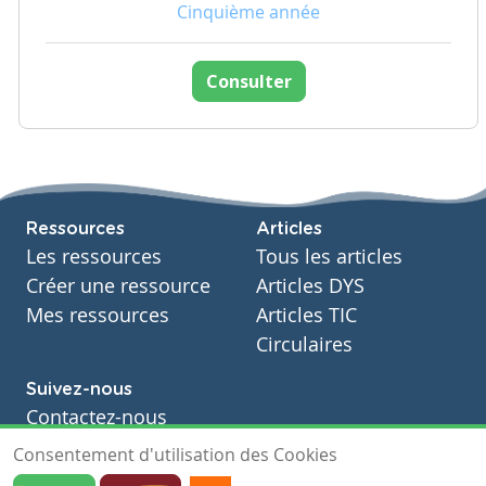
Cinquième année
Consulter
Ressources
Articles
Les ressources
Tous les articles
Créer une ressource
Articles DYS
Mes ressources
Articles TIC
Circulaires
Suivez-nous
Contactez-nous
Soutien scolaire
Consentement d'utilisation des Cookies
Notre page Facebook