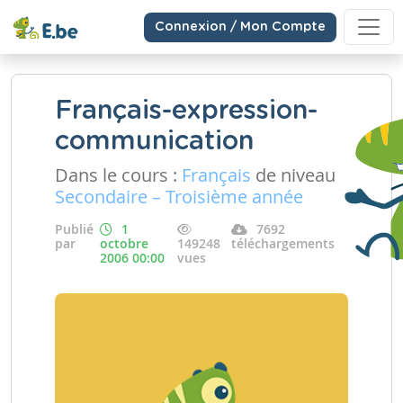
Connexion / Mon Compte
Français-expression-
communication
Dans le cours :
Français
de niveau
Secondaire – Troisième année
Publié
1
7692
par
octobre
149248
téléchargements
2006 00:00
vues