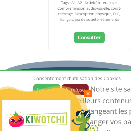
Tags : A1, A2 , Activité interactive,
Compréhension audiovisuelle, court-
métrage, Description physique, FLE,
français, jeu de société, vêtements
Consulter
Consentement d'utilisation des Cookies
Notre site s
J'accepte
Je refuse
Ressources
garantir de meilleurs contenus 
Les ressources
Créer une ressource
des cookies en changeant les 
Mes ressources
notre site sans changer vos p