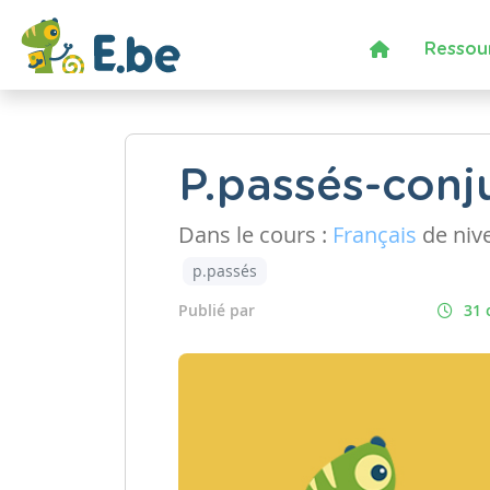
Ressou
P.passés-conj
Dans le cours :
Français
de niv
p.passés
Publié par
31 