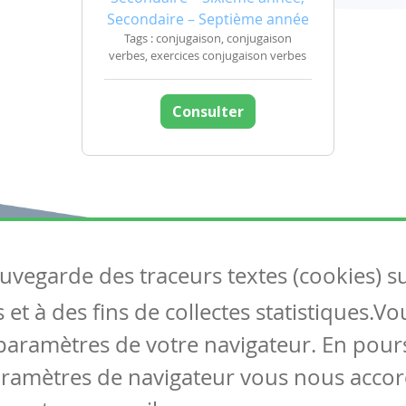
Secondaire – Septième année
Tags : conjugaison, conjugaison
verbes, exercices conjugaison verbes
Consulter
auvegarde des traceurs textes (cookies) s
Articles
S
et à des fins de collectes statistiques.V
Tous les articles
Co
Articles DYS
paramètres de votre navigateur. En pours
Articles TIC
aramètres de navigateur vous nous accor
Circulaires