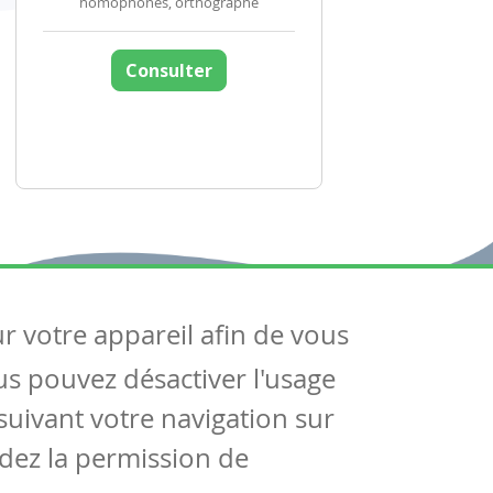
homophones, orthographe
Consulter
ur votre appareil afin de vous
uivez-nous
ous pouvez désactiver l'usage
ntactez-nous
Soutien scolaire
uivant votre navigation sur
Notre page Facebook
dez la permission de
S'inscrire à notre newsletter