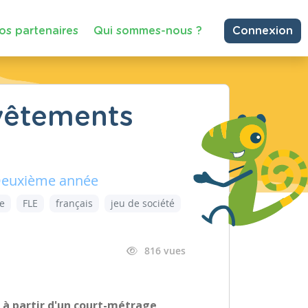
os partenaires
Qui sommes-nous ?
Connexion
 vêtements
 Deuxième année
e
FLE
français
jeu de société
816 vues
 à partir d'un court-métrage