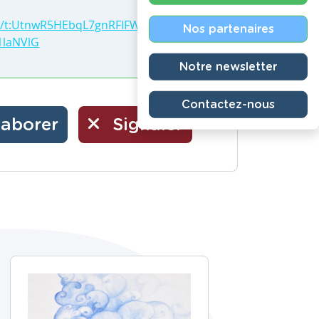
ay/t:UtnwR5HEbqL7gnRFIFW
Nos partenaires
laNVlG
Notre newsletter
Contactez-nous
laborer
Signaler