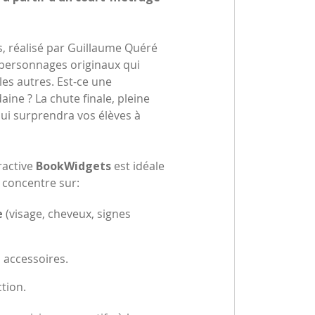
, réalisé par Guillaume Quéré
 personnages originaux qui
es autres. Est-ce une
ine ? La chute finale, pleine
 qui surprendra vos élèves à
eractive
BookWidgets
est idéale
se concentre sur:
e
(visage, cheveux, signes
 accessoires.
tion.