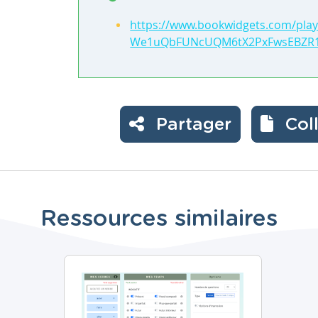
https://www.bookwidgets.com/pl
We1uQbFUNcUQM6tX2PxFwsEBZR1
Partager
Col
Ressources similaires