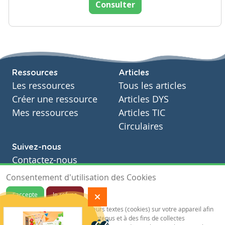
Consulter
Ressources
Articles
Les ressources
Tous les articles
Créer une ressource
Articles DYS
Mes ressources
Articles TIC
Circulaires
Suivez-nous
Contactez-nous
Soutien scolaire
Consentement d'utilisation des Cookies
Notre page Facebook
J'accepte
Je refuse
S'inscrire à notre newsletter
Notre site sauvegarde des traceurs textes (cookies) sur votre appareil afin
de vous garantir de meilleurs contenus et à des fins de collectes