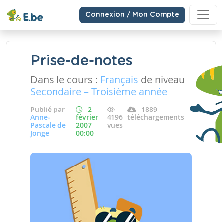
Connexion / Mon Compte
Prise-de-notes
Dans le cours :
Français
de niveau
Secondaire – Troisième année
Publié par
2
1889
Anne-
février
4196
téléchargements
Pascale de
2007
vues
Jonge
00:00