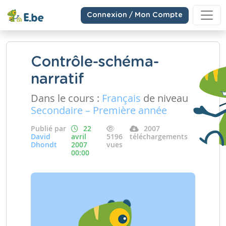
Connexion / Mon Compte
Contrôle-schéma-
narratif
Dans le cours :
Français
de niveau
Secondaire – Première année
Publié par
22
2007
David
avril
5196
téléchargements
Dhondt
2007
vues
00:00