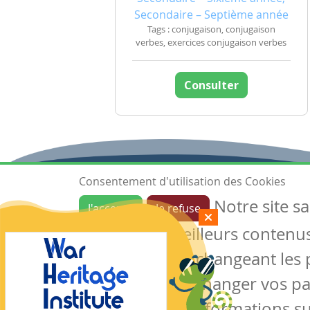
Secondaire – Septième année
Tags : conjugaison, conjugaison
verbes, exercices conjugaison verbes
Consulter
Consentement d'utilisation des Cookies
Notre site s
J'accepte
Je refuse
Ressources
garantir de meilleurs contenus 
Les ressources
Créer une ressource
des cookies en changeant les 
Mes ressources
notre site sans changer vos p
conserver des informations su