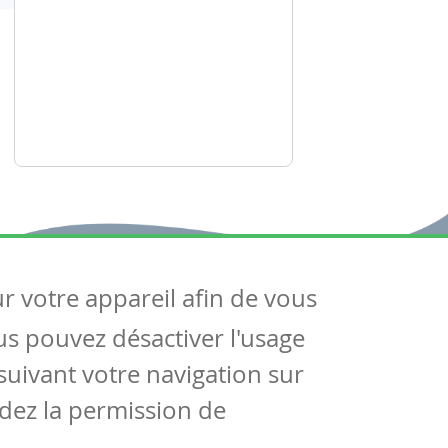
ur votre appareil afin de vous
uivez-nous
ous pouvez désactiver l'usage
ntactez-nous
Soutien scolaire
uivant votre navigation sur
Notre page Facebook
dez la permission de
S'inscrire à notre newsletter