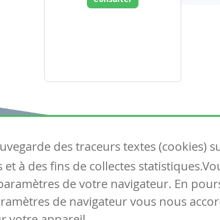
auvegarde des traceurs textes (cookies) s
Articles
S
et à des fins de collectes statistiques.V
Tous les articles
Co
Articles DYS
paramètres de votre navigateur. En pours
Articles TIC
aramètres de navigateur vous nous accor
Circulaires
r votre appareil.