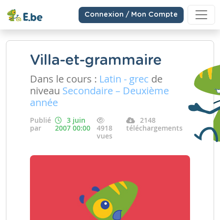
Connexion / Mon Compte
Villa-et-grammaire
Dans le cours :
Latin - grec
de
niveau
Secondaire – Deuxième
année
Publié
3 juin
2148
par
2007 00:00
4918
téléchargements
vues