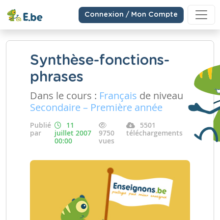
Connexion / Mon Compte
Synthèse-fonctions-
phrases
Dans le cours :
Français
de niveau
Secondaire – Première année
Publié
11
5501
par
juillet 2007
9750
téléchargements
00:00
vues