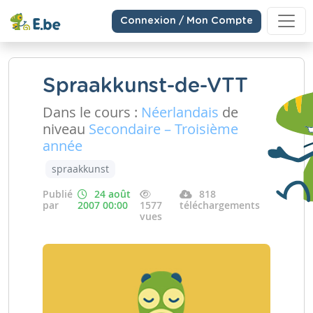
Connexion / Mon Compte
Spraakkunst-de-VTT
Dans le cours :
Néerlandais
de
niveau
Secondaire – Troisième
année
spraakkunst
Publié
24 août
818
par
2007 00:00
1577
téléchargements
vues